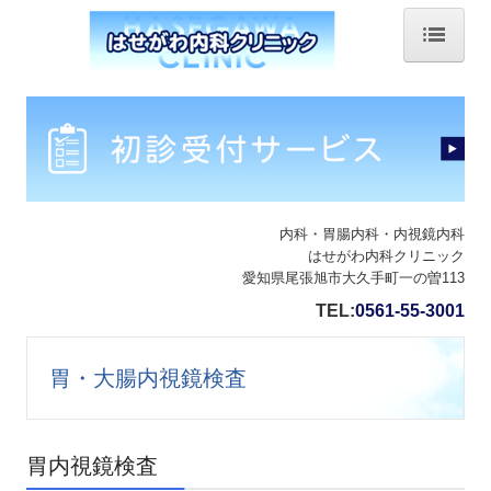
ホーム
院長紹介
当院のご案内
内視鏡検査
内科・胃腸内科・内視鏡内科
はせがわ内科クリニック
愛知県尾張旭市大久手町一の曽113
胸やけ・胃もたれ
TEL:
0561-55-3001
胃・大腸内視鏡検査
胃内視鏡検査