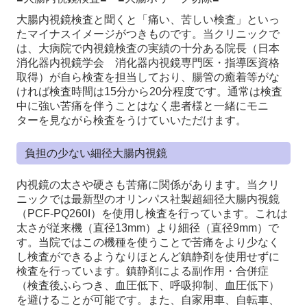
大腸内視鏡検査と聞くと「痛い、苦しい検査」といっ
たマイナスイメージがつきものです。当クリニックで
は、大病院で内視鏡検査の実績の十分ある院長（日本
消化器内視鏡学会 消化器内視鏡専門医・指導医資格
取得）が自ら検査を担当しており、腸管の癒着等がな
ければ検査時間は15分から20分程度です。通常は検査
中に強い苦痛を伴うことはなく患者様と一緒にモニ
ターを見ながら検査をうけていいただけます。
負担の少ない細径大腸内視鏡
内視鏡の太さや硬さも苦痛に関係があります。当クリ
ニックでは最新型のオリンパス社製超細径大腸内視鏡
（PCF-PQ260I）を使用し検査を行っています。これは
太さが従来機（直径13mm）より細径（直径9mm）で
す。当院ではこの機種を使うことで苦痛をより少なく
し検査ができるようなりほとんど鎮静剤を使用せずに
検査を行っています。鎮静剤による副作用・合併症
（検査後ふらつき、血圧低下、呼吸抑制、血圧低下）
を避けることが可能です。また、自家用車、自転車、