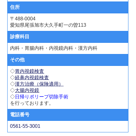
住所
〒488-0004
愛知県尾張旭市大久手町一の曽113
診療科目
内科・胃腸内科・内視鏡内科・漢方内科
その他
◇
胃内視鏡検査
◇
経鼻内視鏡検査
◇
漢方治療（保険適用）
◇
大腸内視鏡
◇
日帰りポリープ切除手術
を行っております。
電話番号
0561-55-3001