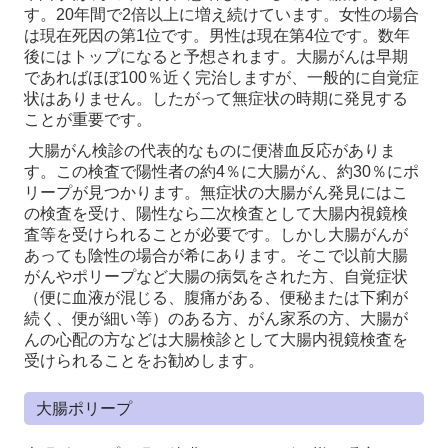
す。20年間で2倍以上に増え続けています。女性の場合
は現在死因の第1位です。男性は現在第4位です。数年
後にはトップになると予想されます。大腸がんは早期
であればほぼ100％近く完治しますが、一般的に自覚症
状はありません。したがって無症状の時期に発見する
ことが重要です。
大腸がん検診の代表的なものに便潜血反応がありま
す。この検査で陽性者の約4％に大腸がん、約30％にポ
リープが見つかります。無症状の大腸がん発見にはこ
の検査を受け、陽性なら二次検査として大腸内視鏡検
査等を受けられることが必要です。しかし大腸がんが
あっても陰性の場合が希にあります。そこで以前大腸
がんやポリープなど大腸の病気をされた方、自覚症状
（便に血液が混じる、腹痛がある、便秘または下痢が
続く、便が細い等）のある方、がん家系の方、大腸が
んの心配の方などは大腸検診として大腸内視鏡検査を
受けられることをお勧めします。
大腸ポリープ